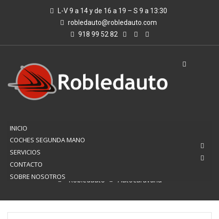
L-V 9 a 14 y de 16 a 19 – S 9 a 13:30
robledauto@robledauto.com
918 99 52 82
INICIO
COCHES SEGUNDA MANO
SERVICIOS
AUTOCARAVANA
CONTACTO
SOBRE NOSOTROS
Robledauto
Autocaravana