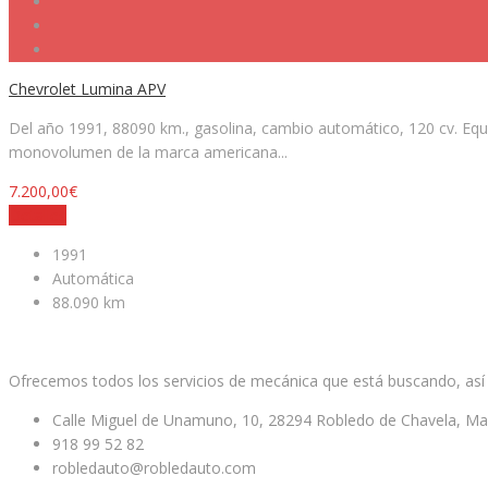
Chevrolet Lumina APV
Del año 1991, 88090 km., gasolina, cambio automático, 120 cv. Equipa
monovolumen de la marca americana...
7.200,00€
Detalles
1991
Automática
88.090 km
Facebook
Twitter
Ofrecemos todos los servicios de mecánica que está buscando, así
Calle Miguel de Unamuno, 10, 28294 Robledo de Chavela, Ma
918 99 52 82
robledauto@robledauto.com