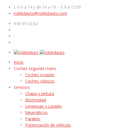
L-V 9 a 14 y de 16 a 19 – S 9 a 13:30
robledauto@robledauto.com
918 99 52 82
Inicio
Coches segunda mano
Coches ocasión
Coches clásicos
Servicios
Chapa y pintura
Electricidad
Limpiezas y Lavado
Neumáticos
Paralelo
Potenciación de vehículo