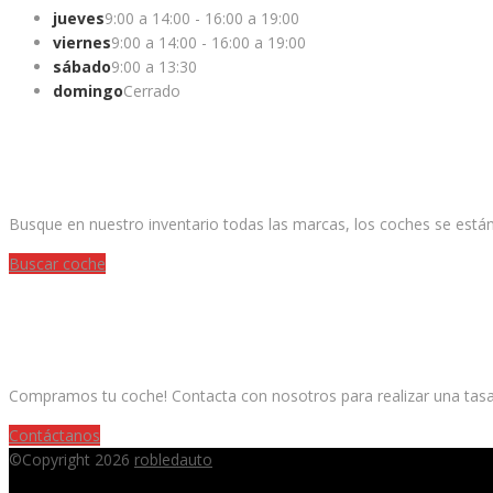
jueves
9:00 a 14:00 - 16:00 a 19:00
viernes
9:00 a 14:00 - 16:00 a 19:00
sábado
9:00 a 13:30
domingo
Cerrado
¿ESTAS BUSCANDO UN COCHE?
Busque en nuestro inventario todas las marcas, los coches se está
Buscar coche
¿QUIERES VENDER TU COCHE?
Compramos tu coche! Contacta con nosotros para realizar una tasac
Contáctanos
©Copyright 2026
robledauto