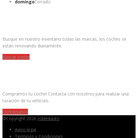
domingo
Cerrado
¿ESTAS BUSCANDO UN COCHE?
Busque en nuestro inventario todas las marcas, los coches se
están renovando diariamente.
Buscar coche
¿QUIERES VENDER TU COCHE?
Compramos tu coche! Contacta con nosotros para realizar una
tasación de tu vehículo.
Contáctanos
©Copyright 2026
robledauto
Aviso legal
Terminos y Condiciones