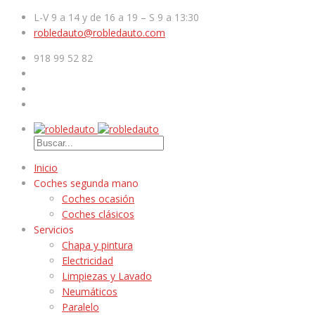
L-V 9 a 14 y de 16 a 19 – S 9 a 13:30
robledauto@robledauto.com
918 99 52 82
Inicio
Coches segunda mano
Coches ocasión
Coches clásicos
Servicios
Chapa y pintura
Electricidad
Limpiezas y Lavado
Neumáticos
Paralelo