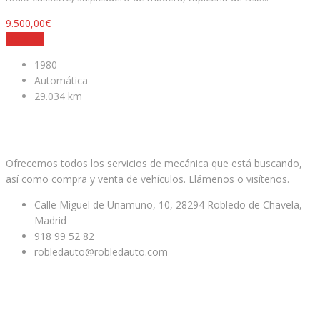
9.500,00€
Detalles
1980
Automática
29.034 km
Facebook
Twitter
Youtube
Ofrecemos todos los servicios de mecánica que está buscando,
así como compra y venta de vehículos. Llámenos o visítenos.
Calle Miguel de Unamuno, 10, 28294 Robledo de Chavela,
Madrid
918 99 52 82
robledauto@robledauto.com
ENLACES ÚTILES