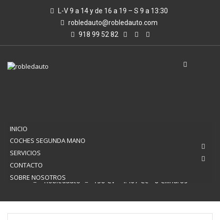
L-V 9 a 14 y de 16 a 19 – S 9 a 13:30
robledauto@robledauto.com
918 99 52 82
INICIO
COCHES SEGUNDA MANO
SERVICIOS
158 CV - 4.467 CC - 8 CILINDROS
CONTACTO
SOBRE NOSOTROS
Robledauto
158 Cv - 4.467 Cc - 8 Cilindros