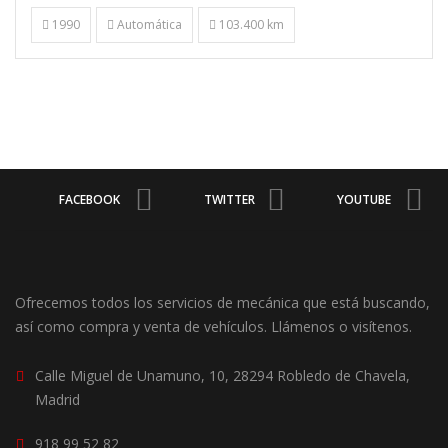
1990
Automática
103.400 km
FACEBOOK
TWITTER
YOUTUBE
Ofrecemos todos los servicios de mecánica que está buscando,
así como compra y venta de vehículos. Llámenos o visítenos.
Calle Miguel de Unamuno, 10, 28294 Robledo de Chavela,
Madrid
918 99 52 82