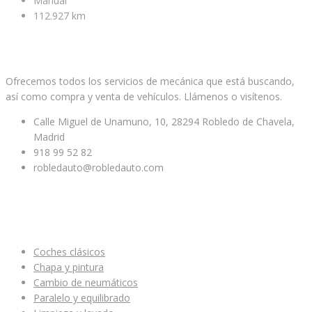
Manual
112.927 km
Facebook
Twitter
Youtube
Ofrecemos todos los servicios de mecánica que está buscando,
así como compra y venta de vehículos. Llámenos o visítenos.
Calle Miguel de Unamuno, 10, 28294 Robledo de Chavela,
Madrid
918 99 52 82
robledauto@robledauto.com
ENLACES ÚTILES
Coches clásicos
Chapa y pintura
Cambio de neumáticos
Paralelo y equilibrado