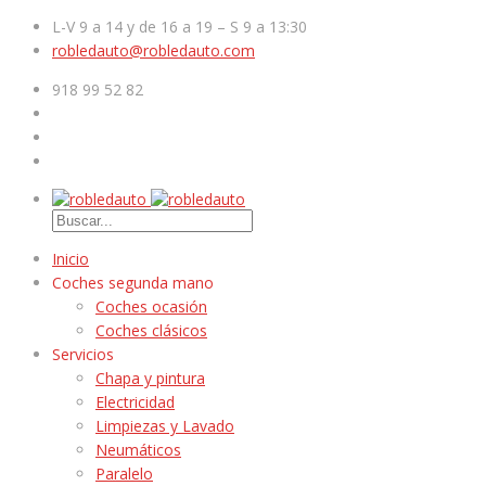
L-V 9 a 14 y de 16 a 19 – S 9 a 13:30
robledauto@robledauto.com
918 99 52 82
Inicio
Coches segunda mano
Coches ocasión
Coches clásicos
Servicios
Chapa y pintura
Electricidad
Limpiezas y Lavado
Neumáticos
Paralelo