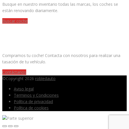
Busque en nuestro inventario todas las marcas, los coches se
están renovando diariamente.
Buscar coche
¿QUIERES VENDER TU COCHE?
Compramos tu coche! Contacta con nosotros para realizar una
tasación de tu vehículo.
Contáctanos
©Copyright 2026
robledauto
Aviso legal
Terminos y Condiciones
Política de privacidad
Política de cookies