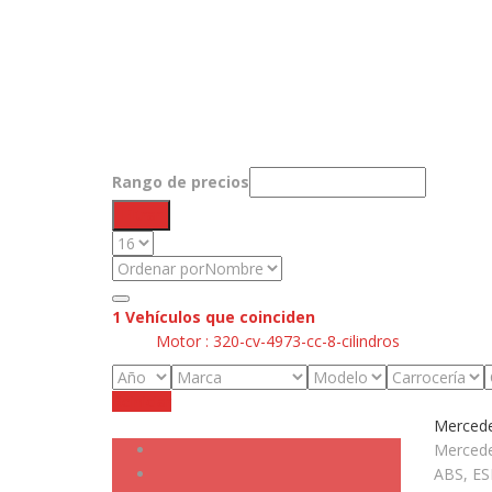
Rango de precios
Filtrar
1
Vehículos que coinciden
Motor :
320-cv-4973-cc-8-cilindros
Reiniciar
Mercede
Ocasión
Mercede
ABS, ESP