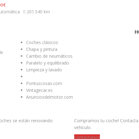
00€
utomática
201.540 km
Youtube
ENLACES ÚTILES
H
Coches clásicos
Chapa y pintura
de
Cambio de neumáticos
Paralelo y equilibrado
Limpieza y lavado
Pontuscosas.com
Vintagecar.es
Anunciosdelmotor.com
¿QUIERES VENDER TU COCH
 coches se están renovando
Compramos tu coche! Contacta c
vehículo.
Contáctanos