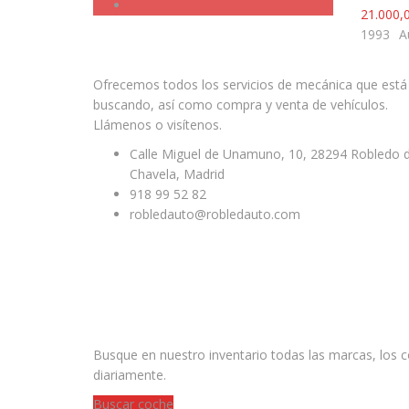
21.000,
1993
A
Facebook
Twitter
Ofrecemos todos los servicios de mecánica que está
buscando, así como compra y venta de vehículos.
Llámenos o visítenos.
Calle Miguel de Unamuno, 10, 28294 Robledo 
Chavela, Madrid
918 99 52 82
robledauto@robledauto.com
¿ESTAS BUSCANDO UN COCHE?
Busque en nuestro inventario todas las marcas, los
diariamente.
Buscar coche