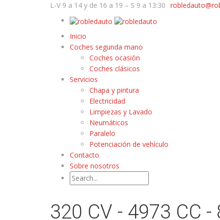
L-V 9 a 14 y de 16 a 19 – S 9 a 13:30
robledauto@ro
Inicio
Coches segunda mano
Coches ocasión
Coches clásicos
Servicios
Chapa y pintura
Electricidad
Limpiezas y Lavado
Neumáticos
Paralelo
Potenciación de vehículo
Contacto
Sobre nosotros
320 CV - 4973 CC -