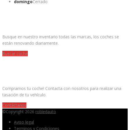
domingo
Cerrado
¿ESTAS BUSCANDO UN COCHE?
Busque en nuestro inventario todas las marcas, los coches se
están renovando diariamente.
Buscar coche
¿QUIERES VENDER TU COCHE?
Compramos tu coche! Contacta con nosotros para realizar una
tasación de tu vehículo.
Contáctanos
©Copyright 2026
robledauto
Aviso legal
Terminos y Condiciones