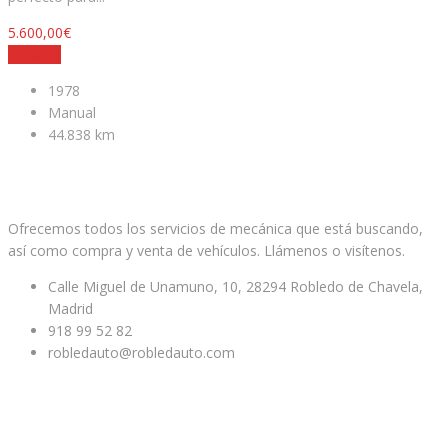
5.600,00€
Detalles
1978
Manual
44.838 km
Facebook
Twitter
Youtube
Ofrecemos todos los servicios de mecánica que está buscando,
así como compra y venta de vehículos. Llámenos o visítenos.
Calle Miguel de Unamuno, 10, 28294 Robledo de Chavela,
Madrid
918 99 52 82
robledauto@robledauto.com
ENLACES ÚTILES