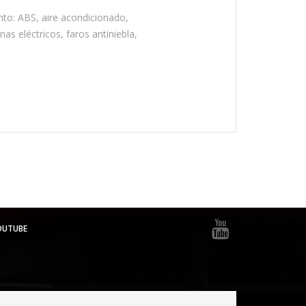
nto: ABS, aire acondicionado,
nas eléctricos, faros antiniebla,
OUTUBE