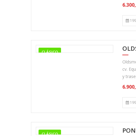
6.300
199
OLD
CLÁSICO
Oldsmo
cv. Equ
y trase
6.900
199
PON
CLÁSICO