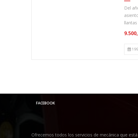
Del añ
asiento
llantas
9.500
199
FACEBOOK
Ofrecemos todos los servicios de mecánica que está