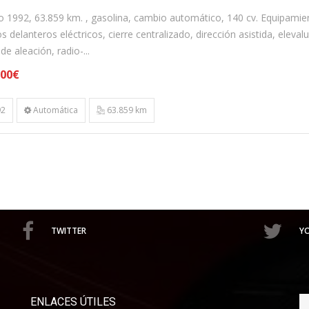
o 1992, 63.859 km. , gasolina, cambio automático, 140 cv. Equipamie
s delanteros eléctricos, cierre centralizado, dirección asistida, elevalu
 de aleación, radio-...
,00€
2
Automática
63.859 km
TWITTER
Y
ENLACES ÚTILES