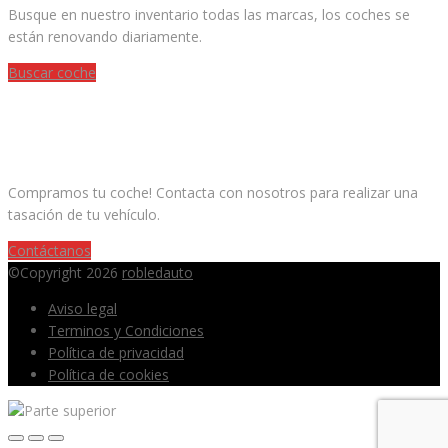
Busque en nuestro inventario todas las marcas, los coches se
están renovando diariamente.
Buscar coche
¿QUIERES VENDER TU COCHE?
Compramos tu coche! Contacta con nosotros para realizar una
tasación de tu vehículo.
Contáctanos
©Copyright 2026
robledauto
Aviso legal
Terminos y Condiciones
Política de privacidad
Política de cookies