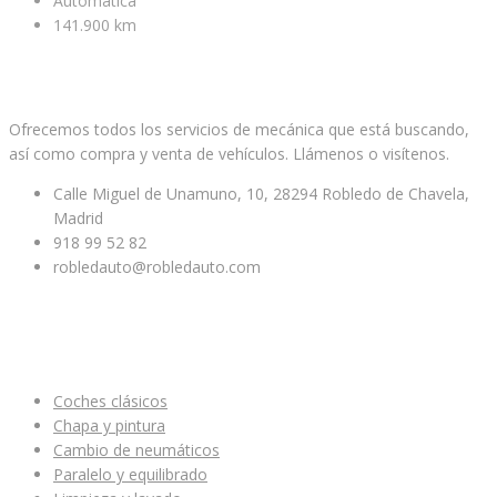
Automática
141.900 km
Facebook
Twitter
Youtube
Ofrecemos todos los servicios de mecánica que está buscando,
así como compra y venta de vehículos. Llámenos o visítenos.
Calle Miguel de Unamuno, 10, 28294 Robledo de Chavela,
Madrid
918 99 52 82
robledauto@robledauto.com
ENLACES ÚTILES
Coches clásicos
Chapa y pintura
Cambio de neumáticos
Paralelo y equilibrado