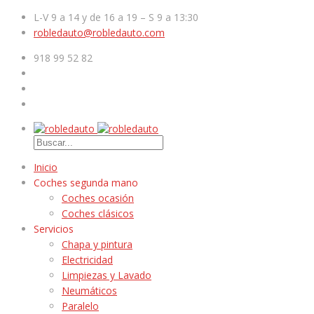
L-V 9 a 14 y de 16 a 19 – S 9 a 13:30
robledauto@robledauto.com
918 99 52 82
Inicio
Coches segunda mano
Coches ocasión
Coches clásicos
Servicios
Chapa y pintura
Electricidad
Limpiezas y Lavado
Neumáticos
Paralelo