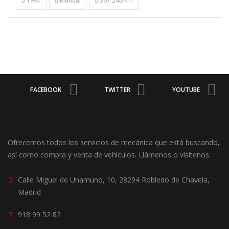
1997
Manual
367.246 km
FACEBOOK
TWITTER
YOUTUBE
Ofrecemos todos los servicios de mecánica que está buscando,
así como compra y venta de vehículos. Llámenos o visítenos.
Calle Miguel de Unamuno, 10, 28294 Robledo de Chavela,
Madrid
918 99 52 82