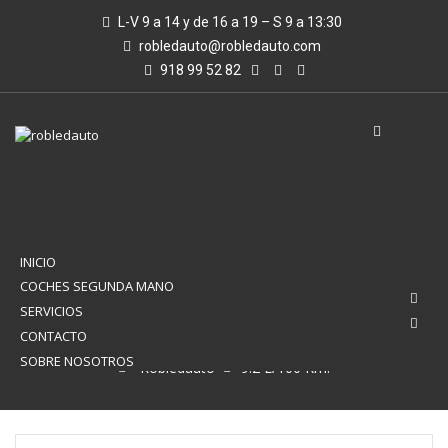
L-V 9 a 14 y de 16 a 19 – S 9 a 13:30
robledauto@robledauto.com
918 99 52 82
INICIO
COCHES SEGUNDA MANO
SERVICIOS
9.2 L/100 KM.
CONTACTO
SOBRE NOSOTROS
Robledauto
9.2 L/100 Km.