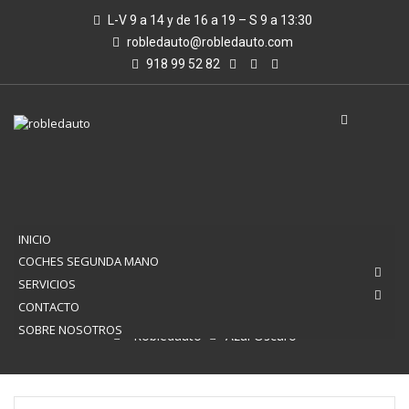
L-V 9 a 14 y de 16 a 19 – S 9 a 13:30
robledauto@robledauto.com
918 99 52 82
INICIO
COCHES SEGUNDA MANO
SERVICIOS
AZUL OSCURO
CONTACTO
SOBRE NOSOTROS
Robledauto
Azul Oscuro