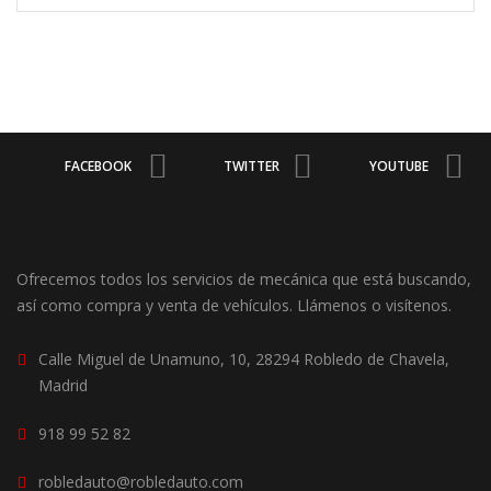
FACEBOOK
TWITTER
YOUTUBE
Ofrecemos todos los servicios de mecánica que está buscando,
así como compra y venta de vehículos. Llámenos o visítenos.
Calle Miguel de Unamuno, 10, 28294 Robledo de Chavela,
Madrid
918 99 52 82
robledauto@robledauto.com