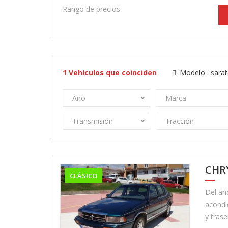
Rango de precios
1
Vehículos que coinciden
Modelo :
sara
Año
Marca
Transmisión
Tracción
CHR
CLÁSICO
Del añ
acondic
y trase