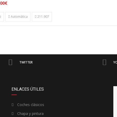
,00€
5
Automática
211.907
TWITTER
Y
ENLACES ÚTILES
Coches clásicos
Chapa y pintura