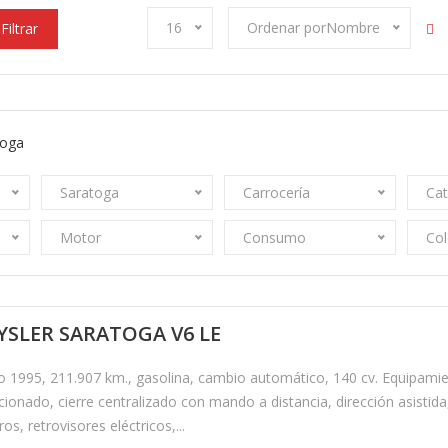
16
Ordenar porNombre
Filtrar
toga
Saratoga
Carrocería
Cat
Motor
Consumo
Col
YSLER SARATOGA V6 LE
o 1995, 211.907 km., gasolina, cambio automático, 140 cv. Equipamien
ionado, cierre centralizado con mando a distancia, dirección asistida
ros, retrovisores eléctricos,...