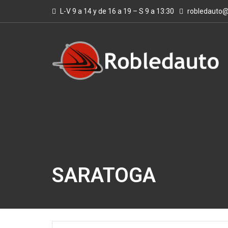
L-V 9 a 14 y de 16 a 19 – S 9 a 13:30
robledauto
SARATOGA