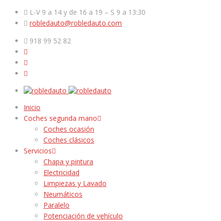
L-V 9 a 14 y de 16 a 19 – S 9 a 13:30
robledauto@robledauto.com
918 99 52 82
Inicio
Coches segunda mano
Coches ocasión
Coches clásicos
Servicios
Chapa y pintura
Electricidad
Limpiezas y Lavado
Neumáticos
Paralelo
Potenciación de vehículo