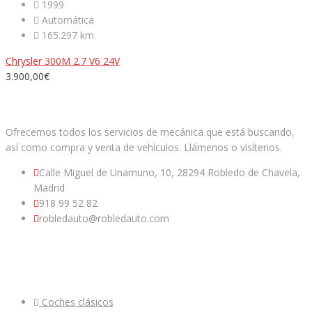
1999
Automática
165.297 km
Chrysler 300M 2.7 V6 24V
3.900,00€
Facebook
Twitter
Youtube
Ofrecemos todos los servicios de mecánica que está buscando,
así como compra y venta de vehículos. Llámenos o visítenos.
Calle Miguel de Unamuno, 10, 28294 Robledo de Chavela,
Madrid
918 99 52 82
robledauto@robledauto.com
ENLACES ÚTILES
Coches clásicos