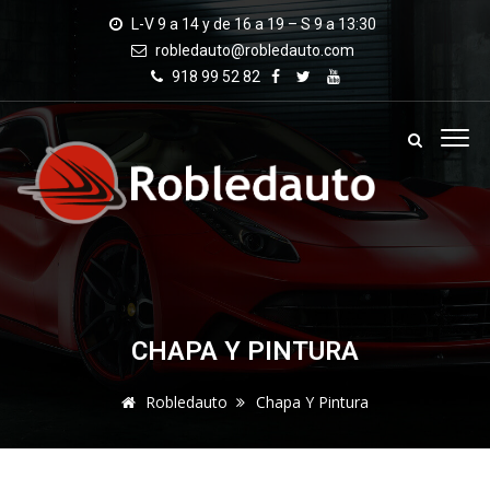
L-V 9 a 14 y de 16 a 19 – S 9 a 13:30
robledauto@robledauto.com
918 99 52 82
CHAPA Y PINTURA
Robledauto
Chapa Y Pintura