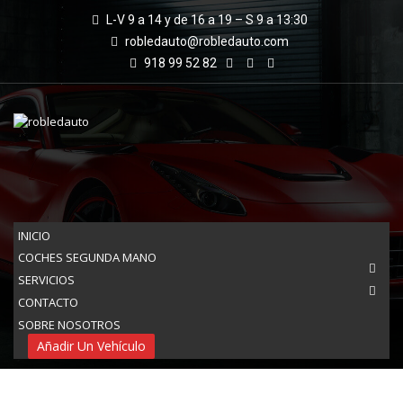
L-V 9 a 14 y de 16 a 19 – S 9 a 13:30
robledauto@robledauto.com
918 99 52 82
INICIO
COCHES SEGUNDA MANO
SERVICIOS
ADD VEHICLE
CONTACTO
SOBRE NOSOTROS
Robledauto
Inicio
Añadir Un Vehículo