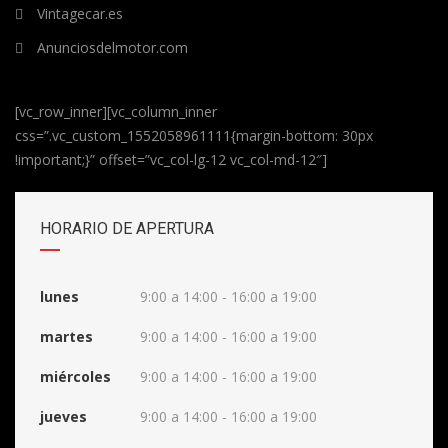
Vintagecar.es
Anunciosdelmotor.com
[vc_row_inner][vc_column_inner
css=”.vc_custom_1552058961111{margin-bottom: 30px
!important;}” offset=”vc_col-lg-12 vc_col-md-12″]
HORARIO DE APERTURA
lunes
9:00 a 14:00 - 16:00 a 19:00
martes
9:00 a 14:00 - 16:00 a 19:00
miércoles
9:00 a 14:00 - 16:00 a 19:00
jueves
9:00 a 14:00 - 16:00 a 19:00