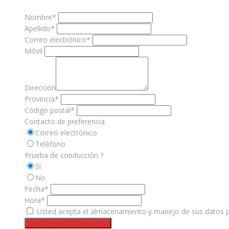
Nombre*
Apellido*
Correo electrónico*
Móvil
Dirección
Provincia*
Código postal*
Contacto de preferencia
Correo electrónico
Teléfono
Prueba de conducción ?
Sí
No
Fecha*
Hora*
Usted acepta el almacenamiento y manejo de sus datos pe
Solicitar prueba de manejo