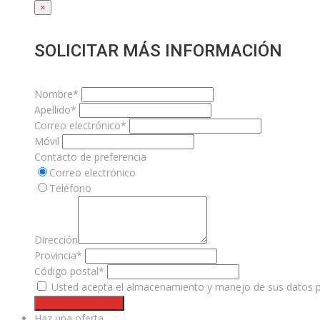
×
SOLICITAR MÁS INFORMACIÓN
Nombre*
Apellido*
Correo electrónico*
Móvil
Contacto de preferencia
Correo electrónico
Teléfono
Dirección
Provincia*
Código postal*
Usted acepta el almacenamiento y manejo de sus datos pe
Solicite un servicio
Haz una oferta