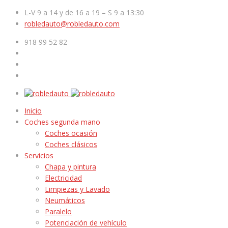
L-V 9 a 14 y de 16 a 19 – S 9 a 13:30
robledauto@robledauto.com
918 99 52 82
Inicio
Coches segunda mano
Coches ocasión
Coches clásicos
Servicios
Chapa y pintura
Electricidad
Limpiezas y Lavado
Neumáticos
Paralelo
Potenciación de vehículo