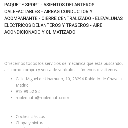
PAQUETE SPORT - ASIENTOS DELANTEROS
CALEFACTABLES - AIRBAG CONDUCTOR Y
ACOMPAÑANTE - CIERRE CENTRALIZADO - ELEVALUNAS
ELECTRICOS DELANTEROS Y TRASEROS - AIRE
ACONDICIONADO Y CLIMATIZADO
Facebook
Twitter
Youtube
Ofrecemos todos los servicios de mecánica que está buscando,
así como compra y venta de vehículos. Llámenos o visítenos.
Calle Miguel de Unamuno, 10, 28294 Robledo de Chavela,
Madrid
918 99 52 82
robledauto@robledauto.com
ENLACES ÚTILES
Coches clásicos
Chapa y pintura