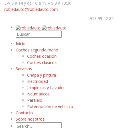
L-V 9 a 14 y de 16 a 19 – S 9 a 13:30
robledauto@robledauto.com
918 99 52 82
Inicio
Coches segunda mano
Coches ocasión
Coches clásicos
Servicios
Chapa y pintura
Electricidad
Limpiezas y Lavado
Neumáticos
Paralelo
Potenciación de vehículo
Contacto
Sobre nosotros