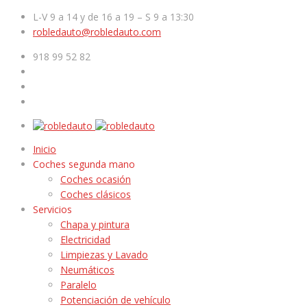
L-V 9 a 14 y de 16 a 19 – S 9 a 13:30
robledauto@robledauto.com
918 99 52 82
Inicio
Coches segunda mano
Coches ocasión
Coches clásicos
Servicios
Chapa y pintura
Electricidad
Limpiezas y Lavado
Neumáticos
Paralelo
Potenciación de vehículo