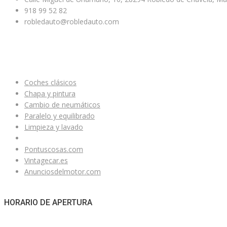
918 99 52 82
robledauto@robledauto.com
ENLACES ÚTILES
Coches clásicos
Chapa y pintura
Cambio de neumáticos
Paralelo y equilibrado
Limpieza y lavado
Pontuscosas.com
Vintagecar.es
Anunciosdelmotor.com
HORARIO DE APERTURA