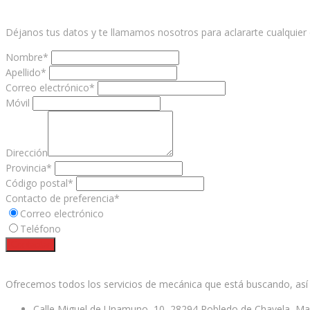
Déjanos tus datos y te llamamos nosotros para aclararte cualquier 
Nombre*
Apellido*
Correo electrónico*
Móvil
Dirección
Provincia*
Código postal*
Contacto de preferencia*
Correo electrónico
Teléfono
Contactar
Facebook
Twitter
Ofrecemos todos los servicios de mecánica que está buscando, así
Calle Miguel de Unamuno, 10, 28294 Robledo de Chavela, Ma