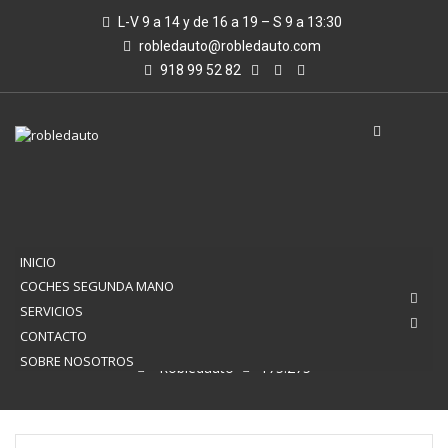
L-V 9 a 14 y de 16 a 19 – S 9 a 13:30
robledauto@robledauto.com
918 99 52 82
INICIO
COCHES SEGUNDA MANO
SERVICIOS
175.275
CONTACTO
SOBRE NOSOTROS
Robledauto
175.275