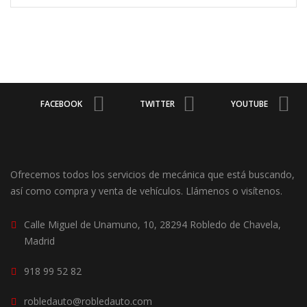
FACEBOOK
TWITTER
YOUTUBE
Ofrecemos todos los servicios de mecánica que está buscando,
así como compra y venta de vehículos. Llámenos o visítenos.
Calle Miguel de Unamuno, 10, 28294 Robledo de Chavela,
Madrid
918 99 52 82
robledauto@robledauto.com