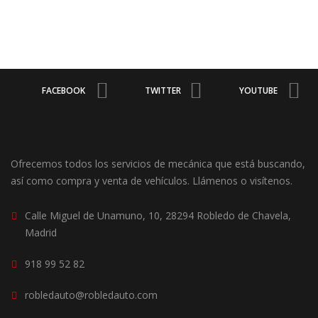
FACEBOOK
TWITTER
YOUTUBE
Ofrecemos todos los servicios de mecánica que está buscando,
así como compra y venta de vehículos. Llámenos o visítenos.
Calle Miguel de Unamuno, 10, 28294 Robledo de Chavela,
Madrid
918 99 52 82
robledauto@robledauto.com