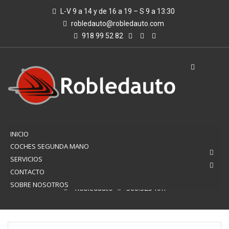
L-V 9 a 14 y de 16 a 19 – S 9 a 13:30
robledauto@robledauto.com
918 99 52 82
INICIO
COCHES SEGUNDA MANO
SERVICIOS
368.323 KM
CONTACTO
SOBRE NOSOTROS
Robledauto
368.323 Km