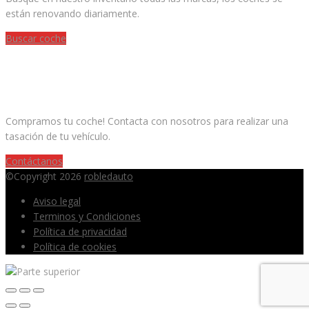
están renovando diariamente.
Buscar coche
¿QUIERES VENDER TU COCHE?
Compramos tu coche! Contacta con nosotros para realizar una
tasación de tu vehículo.
Contáctanos
©Copyright 2026
robledauto
Aviso legal
Terminos y Condiciones
Política de privacidad
Política de cookies