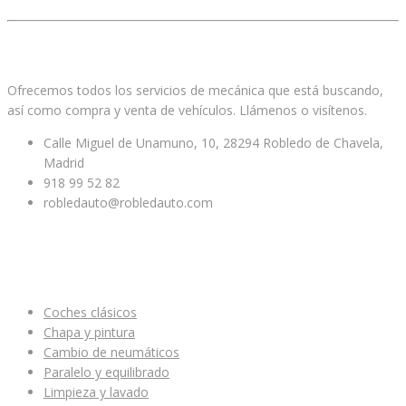
Facebook
Twitter
Youtube
Ofrecemos todos los servicios de mecánica que está buscando,
así como compra y venta de vehículos. Llámenos o visítenos.
Calle Miguel de Unamuno, 10, 28294 Robledo de Chavela,
Madrid
918 99 52 82
robledauto@robledauto.com
ENLACES ÚTILES
Coches clásicos
Chapa y pintura
Cambio de neumáticos
Paralelo y equilibrado
Limpieza y lavado