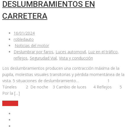
DESLUMBRAMIENTOS EN
CARRETERA
16/01/2024
robledauto
Noticias del motor
Deslumbrar por faros
,
Luces automovil
,
Luz en el tráfico
,
reflejos
,
Segurudad Vial
,
Vista y conducción
Los deslumbramientos producen una contracción máxima de la
pupila, molestias visuales transitorias y pérdida momentánea de la
vista. 5 situaciones de deslumbramiento… 1
Túneles 2 De noche 3 Cambio de luces 4 Reflejos 5
Por la […]
Lee mas