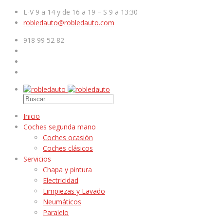
L-V 9 a 14 y de 16 a 19 – S 9 a 13:30
robledauto@robledauto.com
918 99 52 82
Inicio
Coches segunda mano
Coches ocasión
Coches clásicos
Servicios
Chapa y pintura
Electricidad
Limpiezas y Lavado
Neumáticos
Paralelo