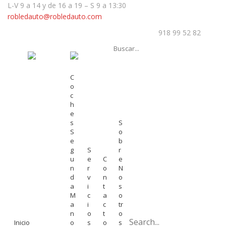
L-V 9 a 14 y de 16 a 19 – S 9 a 13:30
robledauto@robledauto.com
918 99 52 82
C
O
C
H
E
S
S
S
O
E
B
G
S
R
U
E
C
E
N
R
O
N
D
V
N
O
A
I
T
S
M
C
A
O
A
I
C
Tr
N
O
T
O
Inicio
O
S
O
S